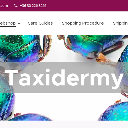
e.com
+36 30 226 3261
ebshop
Care Guides
Shopping Procedure
Shippi
Taxidermy