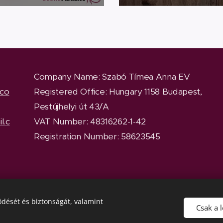
Company Name
: Szabó Tímea Anna EV
.co
Registered Office
: Hungary 1158 Budapest,
Pestújhelyi út 43/A
l.c
VAT Number: 48316262-1-42
Registration Number: 58623545
y
dését és biztonságát, valamint
Csak a 