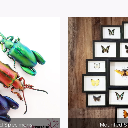
d Specimens
Mounted S