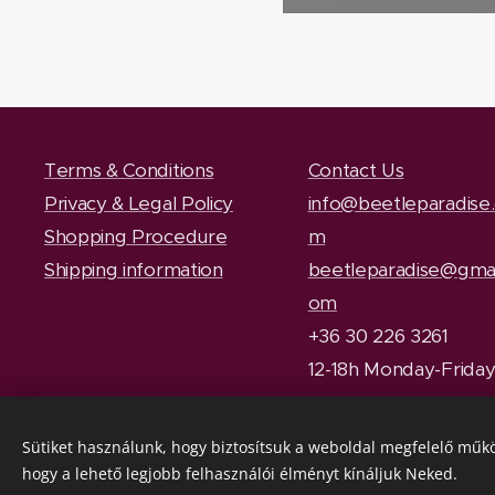
Terms & Conditions
Contact Us
Privacy & Legal Policy
info@beetleparadise
Shopping Procedure
m
Shipping information
beetleparadise@gmai
om
+36 30 226 3261
12-18h Monday-Frida
Sütiket használunk, hogy biztosítsuk a weboldal megfelelő műkö
hogy a lehető legjobb felhasználói élményt kínáljuk Neked.
© 2023
BeetleParadise
All rights reserved.
Cookies