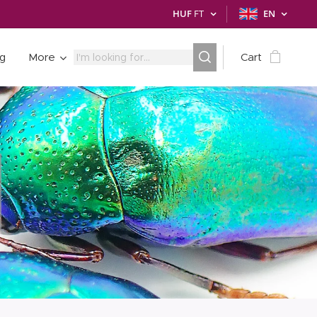
HUF
FT
EN
ng
More
Cart