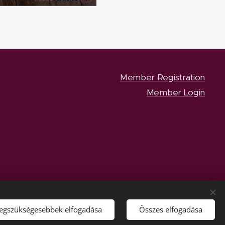
Member Registration
Member Login
legszükségesebbek elfogadása
Összes elfogadása
Languages
Magyar
English
Currency
HUF Ft
EUR €