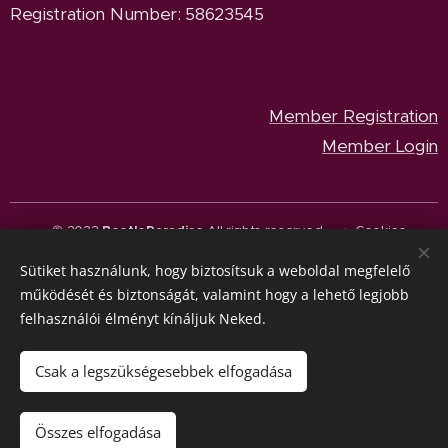
Registration Number: 58623545
Member Registration
Member Login
© 2023
BeetleParadise
All rights reserved.
Cookies
Sütiket használunk, hogy biztosítsuk a weboldal megfelelő
Languages
működését és biztonságát, valamint hogy a lehető legjobb
Magyar
English
felhasználói élményt kínáljuk Neked.
Currency
HUF Ft
EUR €
Csak a legszükségesebbek elfogadása
Add to cart
Összes elfogadása