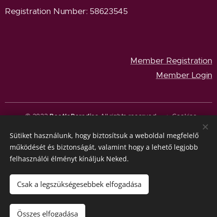
Registration Number: 58623545
Member Registration
Member Login
© 2023
BeetleParadise
All rights reserved.
Cookies
Sütiket használunk, hogy biztosítsuk a weboldal megfelelő
Languages
működését és biztonságát, valamint hogy a lehető legjobb
Magyar
English
felhasználói élményt kínáljuk Neked.
Currency
HUF Ft
EUR €
Csak a legszükségesebbek elfogadása
Add to cart
Összes elfogadása