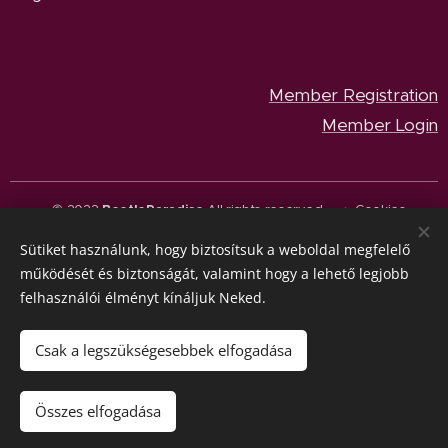
Member Registration
Member Login
© 2023
BeetleParadise
All rights reserved.
Cookies
Sütiket használunk, hogy biztosítsuk a weboldal megfelelő
Languages
működését és biztonságát, valamint hogy a lehető legjobb
Magyar
English
felhasználói élményt kínáljuk Neked.
Currency
HUF Ft
EUR €
Csak a legszükségesebbek elfogadása
Out of stock
Összes elfogadása