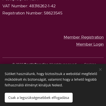
VAT Number: 48316262-1-42
Registration Number: 58623545
Member Registration
Member Login
© 2023
BeetleParadise
All rights reserved.
Cookies
Sütiket használunk, hogy biztosítsuk a weboldal megfelelő
Languages
működését és biztonságát, valamint hogy a lehető legjobb
Magyar
English
felhasználói élményt kínáljuk Neked.
Currency
HUF Ft
EUR €
Csak a legszükségesebbek elfogadása