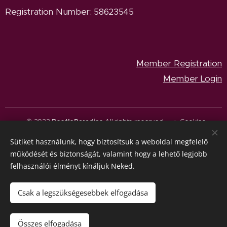
Registration Number: 58623545
Member Registration
Member Login
© 2023
BeetleParadise
All rights reserved.
Cookies
Sütiket használunk, hogy biztosítsuk a weboldal megfelelő
Languages
működését és biztonságát, valamint hogy a lehető legjobb
Magyar
English
felhasználói élményt kínáljuk Neked.
Currency
HUF Ft
EUR €
Csak a legszükségesebbek elfogadása
Out of stock
Összes elfogadása