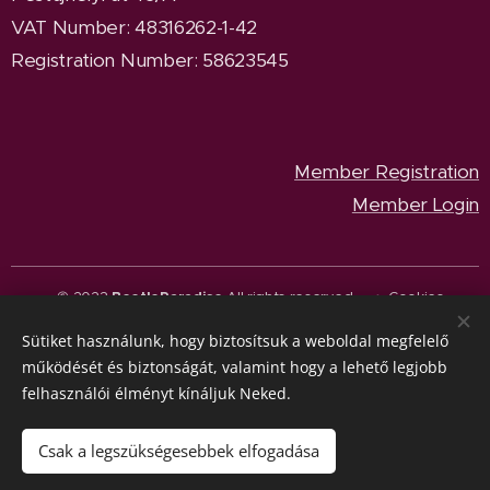
VAT Number: 48316262-1-42
Registration Number: 58623545
Member Registration
Member Login
© 2023
BeetleParadise
All rights reserved.
Cookies
Sütiket használunk, hogy biztosítsuk a weboldal megfelelő
Languages
működését és biztonságát, valamint hogy a lehető legjobb
Magyar
English
felhasználói élményt kínáljuk Neked.
Currency
HUF Ft
EUR €
Csak a legszükségesebbek elfogadása