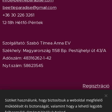
info@beetleparadise.com
ációk!
beetleparadise@gmail.com
+36 30 226 3261
12-18h Hétfő-Péntek
Szolgáltató: Szabó Tímea Anna EV
Székhely: Magyarország 1158 Bp. Pestújhelyi út 43/A
Adószám: 48316262-1-42
Ny.t.szám: 58623545
Regisztráció
Bejelentkezés
Sütiket használunk, hogy biztosítsuk a weboldal megfelelő
működését és biztonságát, valamint hogy a lehető legjobb