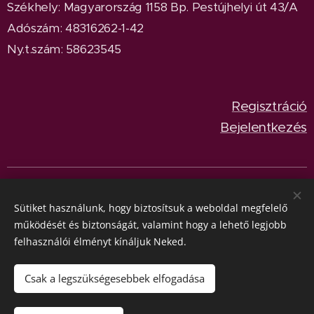
Székhely: Magyarország 1158 Bp. Pestújhelyi út 43/A
Adószám: 48316262-1-42
Ny.t.szám: 58623545
Regisztráció
Bejelentkezés
© 2024
BeetleParadise
Minden jog fenntartva.
Sütik
Sütiket használunk, hogy biztosítsuk a weboldal megfelelő
Nyelvek
működését és biztonságát, valamint hogy a lehető legjobb
Magyar
English
felhasználói élményt kínáljuk Neked.
Pénznem
HUF Ft
EUR €
Csak a legszükségesebbek elfogadása