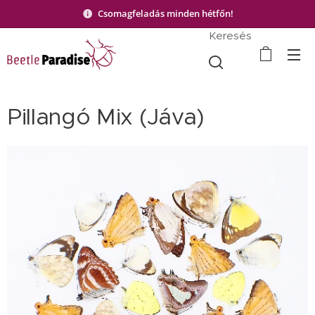
Csomagfeladás minden hétfőn!
Keresés
Pillangó Mix (Jáva)