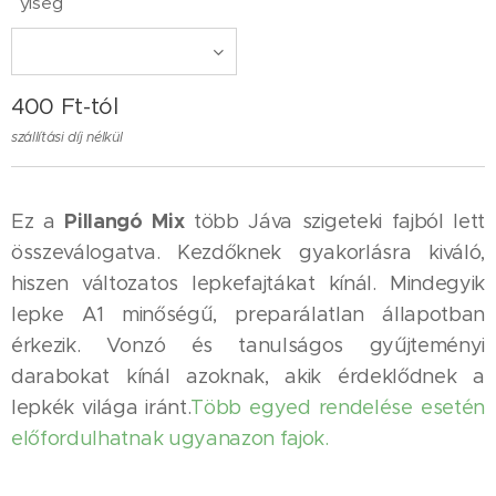
yiség
400
Ft
-tól
szállítási díj nélkül
Pillangó Mix
Ez a
több Jáva szigeteki fajból lett
összeválogatva. Kezdőknek gyakorlásra kiváló,
hiszen változatos lepkefajtákat kínál. Mindegyik
lepke A1 minőségű, preparálatlan állapotban
érkezik. Vonzó és tanulságos gyűjteményi
darabokat kínál azoknak, akik érdeklődnek a
lepkék világa iránt.
Több egyed rendelése esetén
előfordulhatnak ugyanazon fajok.