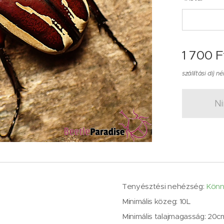
1 700
F
szállítási díj né
Ni
Tenyésztési nehézség:
Kön
Minimális közeg: 10L
Minimális talajmagasság: 20c