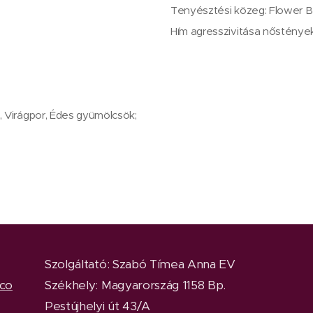
Tenyésztési közeg: Flower B
Hím agresszivitása nősténye
up, Virágpor, Édes gyümölcsök;
Szolgáltató: Szabó Tímea Anna EV
.co
Székhely: Magyarország 1158 Bp.
Pestújhelyi út 43/A