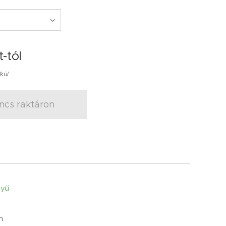
t
-tól
lkül
ncs raktáron
nyű
m