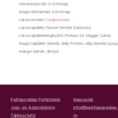
Generációs idő: 9-12 hónap
Imago élettartam 2-6 hónap
Lárva nevelés:
Csoportosan
Lárva táplálék: Flower Beetle Substrate
Lárva táplálékkiegészítő: Protein 33, Veggie Cubes
Imago táplálék: Beetle Jelly, Protein Jelly, Beetle Syr
mangó, banán, dinnye
Felhasználási Feltételek
Kapcsolat
Jogi- és Adatvédelmi
info@beetleparadise
Tájékoztató
m