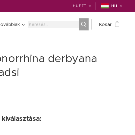
HUF
FT
HU
ovábbiak
Kosár
onorrhina derbyana
adsi
 kiválasztása: