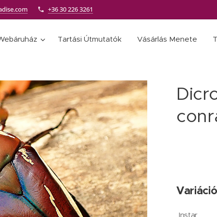
adise.com
+36 30 226 3261
Webáruház
Tartási Útmutatók
Vásárlás Menete
T
Dicr
conr
Variáció
Instar