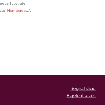
eetle Substrate
kkel:
Nem agresszív
Regisztráció
Bejelentkezés