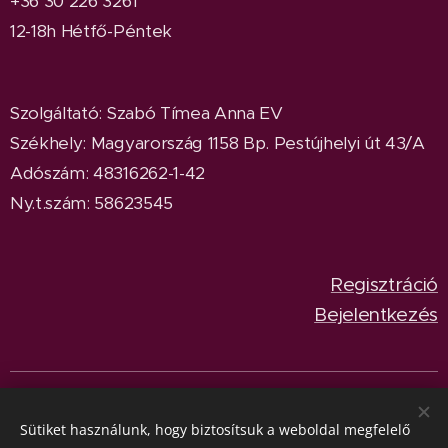
+36 30 226 3261
12-18h Hétfő-Péntek
Szolgáltató: Szabó Tímea Anna EV
Székhely: Magyarország 1158 Bp. Pestújhelyi út 43/A
Adószám: 48316262-1-42
Ny.t.szám: 58623545
Regisztráció
Bejelentkezés
© 2024
BeetleParadise
Minden jog fenntartva.
Sütik
Sütiket használunk, hogy biztosítsuk a weboldal megfelelő
Nyelvek