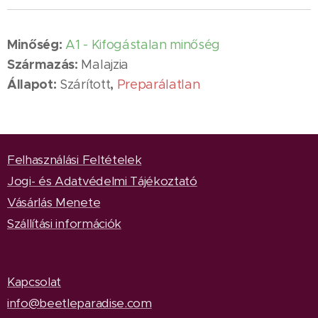
Minőség:
A1 - Kifogástalan minőség
Származás:
Malajzia
Állapot:
,
Szárított
Preparálatlan
Felhasználási Feltételek
Jogi- és Adatvédelmi Tájékoztató
Vásárlás Menete
Szállítási információk
Kapcsolat
info@beetleparadise.com