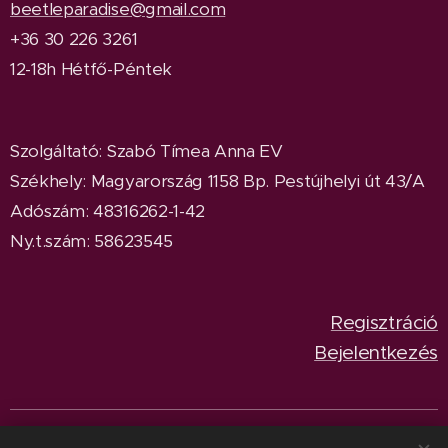
beetleparadise@gmail.com
+36 30 226 3261
12-18h Hétfő-Péntek
Szolgáltató: Szabó Tímea Anna EV
Székhely: Magyarország 1158 Bp. Pestújhelyi út 43/A
Adószám: 48316262-1-42
Ny.t.szám: 58623545
Regisztráció
Bejelentkezés
© 2024
BeetleParadise
Minden jog fenntartva.
Sütik