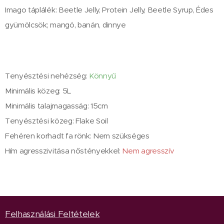
Imago táplálék: Beetle Jelly, Protein Jelly, Beetle Syrup, Édes
gyümölcsök; mangó, banán, dinnye
Tenyésztési nehézség:
Könnyű
Minimális közeg: 5L
Minimális talajmagasság: 15cm
Tenyésztési közeg: Flake Soil
Fehéren korhadt fa rönk: Nem szükséges
Hím agresszivitása nőstényekkel:
Nem agresszív
Felhasználási Feltételek