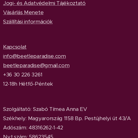
Jogi- és Adatvédelmi Tájékoztató
Vásárlás Menete
Szállítási információk
Kapcsolat
info@beetleparadise.com
beetleparadise@gmail.com
+36 30 226 3261
12-18h Hétfő-Péntek
Szolgáltató: Szabó Tímea Anna EV
Székhely: Magyarország 1158 Bp. Pestújhelyi út 43/A
Adószám: 48316262-1-42
Ny.t.szám: 58623545