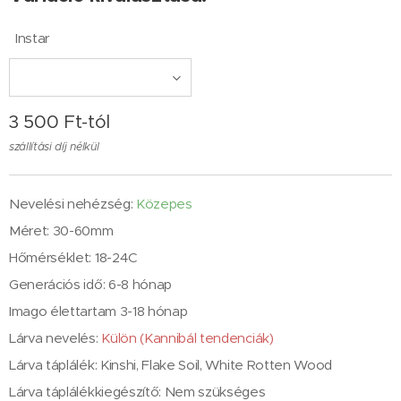
Instar
3 500
Ft
-tól
szállítási díj nélkül
Nevelési nehézség:
Közepes
Méret: 30-60mm
Hőmérséklet: 18-24C
Generációs idő: 6-8 hónap
Imago élettartam 3-18 hónap
Lárva nevelés:
Külön (Kannibál tendenciák)
Lárva táplálék: Kinshi, Flake Soil, White Rotten Wood
Lárva táplálékkiegészítő: Nem szükséges