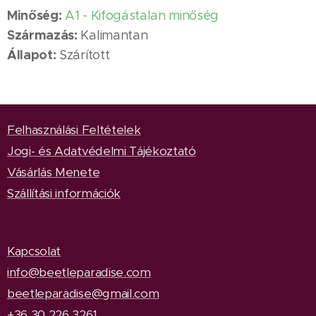
Minőség:
A1 - Kifogástalan minőség
Származás:
Kalimantan
Állapot:
Szárított
Felhasználási Feltételek
Jogi- és Adatvédelmi Tájékoztató
Vásárlás Menete
Szállítási információk
Kapcsolat
info@beetleparadise.com
beetleparadise@gmail.com
+36 30 226 3261