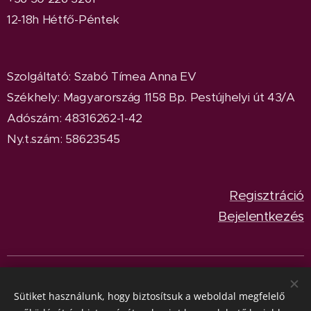
12-18h Hétfő-Péntek
Szolgáltató: Szabó Tímea Anna EV
Székhely: Magyarország 1158 Bp. Pestújhelyi út 43/A
Adószám: 48316262-1-42
Ny.t.szám: 58623545
Regisztráció
Bejelentkezés
© 2024
BeetleParadise
Minden jog fenntartva.
Sütik
Sütiket használunk, hogy biztosítsuk a weboldal megfelelő
Nyelvek