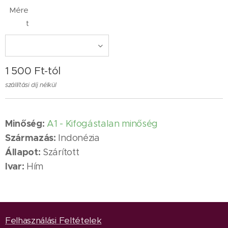
Mére
t
1 500
Ft
-tól
szállítási díj nélkül
Minőség:
A1 - Kifogástalan minőség
Származás:
Indonézia
Állapot:
Szárított
Ivar:
Hím
Felhasználási Feltételek