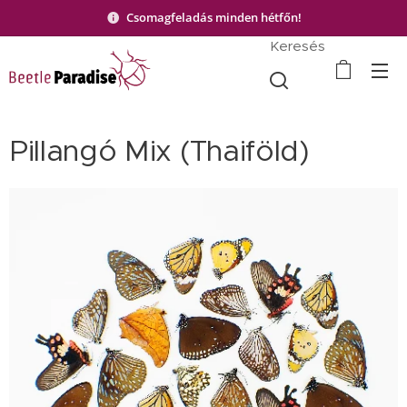
Csomagfeladás minden hétfőn!
Keresés
Pillangó Mix (Thaiföld)