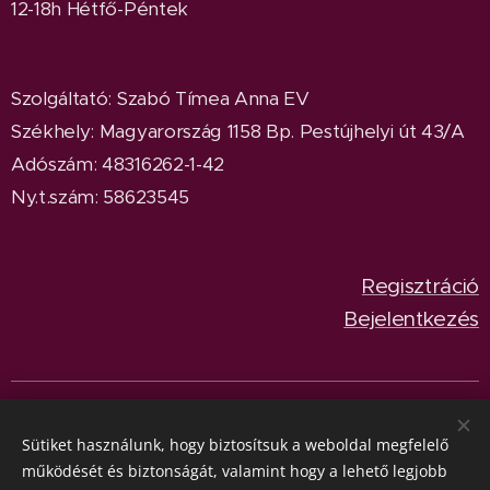
12-18h Hétfő-Péntek
Szolgáltató: Szabó Tímea Anna EV
Székhely: Magyarország 1158 Bp. Pestújhelyi út 43/A
Adószám: 48316262-1-42
Ny.t.szám: 58623545
Regisztráció
Bejelentkezés
© 2024
BeetleParadise
Minden jog fenntartva.
Sütik
Sütiket használunk, hogy biztosítsuk a weboldal megfelelő
Nyelvek
működését és biztonságát, valamint hogy a lehető legjobb
Magyar
English