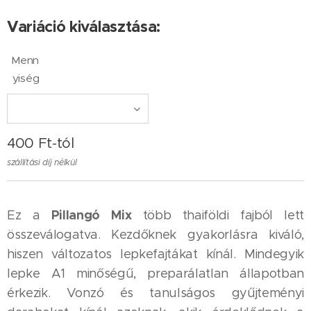
Variáció kiválasztása:
Menn
yiség
400
Ft
-tól
szállítási díj nélkül
Pillangó Mix
Ez a
több thaiföldi fajból lett
összeválogatva. Kezdőknek gyakorlásra kiváló,
hiszen változatos lepkefajtákat kínál. Mindegyik
lepke A1 minőségű, preparálatlan állapotban
érkezik. Vonzó és tanulságos gyűjteményi