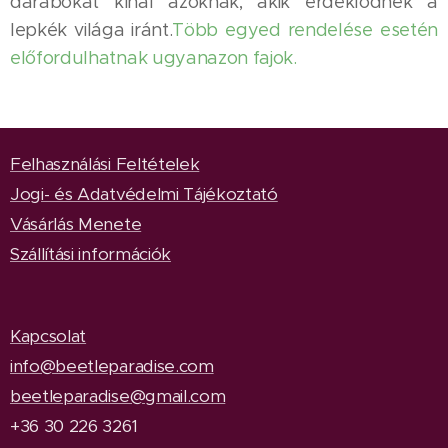
darabokat kínál azoknak, akik érdeklődnek a
lepkék világa iránt.
Több egyed rendelése esetén
előfordulhatnak ugyanazon fajok.
Felhasználási Feltételek
Jogi- és Adatvédelmi Tájékoztató
Vásárlás Menete
Szállítási információk
Kapcsolat
info@beetleparadise.com
beetleparadise@gmail.com
+36 30 226 3261