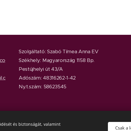
Szolgáltató: Szabó Tímea Anna EV
.co
Székhely: Magyarország 1158 Bp.
Pestújhelyi út 43/A
l.c
Adószám: 48316262-1-42
Ny.t.szám: 58623545
dését és biztonságát, valamint
Csak a 