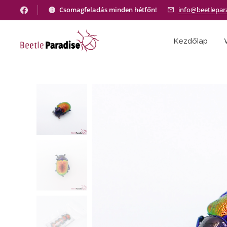
Csomagfeladás minden hétfőn!
info@beetlepar
Kezdőlap