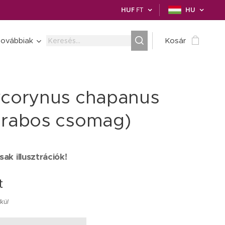
HUF
FT
HU
ovábbiak
Kosár
ycorynus chapanus
arabos csomag)
ak illusztrációk!
t
lkül