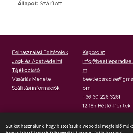
Állapot:
Szárított
Felhasználási Feltételek
Kapcsolat
Jogi- és Adatvédelmi
info@beetleparadise
Tájékoztató
m
Vásárlás Menete
beetleparadise@gmai
Szállítási információk
om
+36 30 226 3261
12-18h Hétfő-Péntek
Sütiket használunk, hogy biztosítsuk a weboldal megfelelő műkö