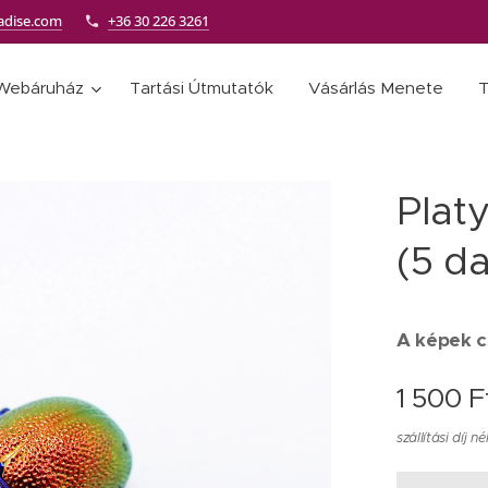
adise.com
+36 30 226 3261
Webáruház
Tartási Útmutatók
Vásárlás Menete
T
Plat
(5 d
A képek cs
1 500
F
szállítási díj né