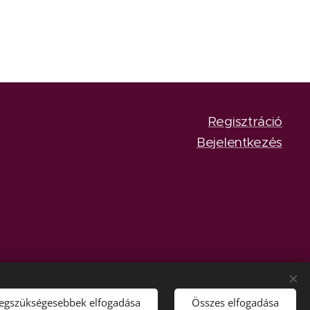
Regisztráció
Bejelentkezés
legszükségesebbek elfogadása
Összes elfogadása