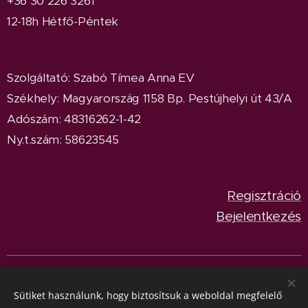
+36 30 226 3261
12-18h Hétfő-Péntek
Szolgáltató: Szabó Tímea Anna EV
Székhely: Magyarország 1158 Bp. Pestújhelyi út 43/A
Adószám: 48316262-1-42
Ny.t.szám: 58623545
Regisztráció
Bejelentkezés
© 2024
BeetleParadise
Minden jog fenntartva.
Sütik
Sütiket használunk, hogy biztosítsuk a weboldal megfelelő
Nyelvek