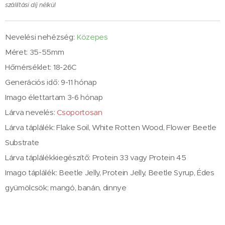
szállítási díj nélkül
Nevelési nehézség:
Közepes
Méret: 35-55mm
Hőmérséklet: 18-26C
Generációs idő: 9-11 hónap
Imago élettartam 3-6 hónap
Lárva nevelés:
Csoportosan
Lárva táplálék: Flake Soil, White Rotten Wood, Flower Beetle
Substrate
Lárva táplálékkiegészítő: Protein 33 vagy Protein 45
Imago táplálék: Beetle Jelly, Protein Jelly, Beetle Syrup, Édes
gyümölcsök; mangó, banán, dinnye