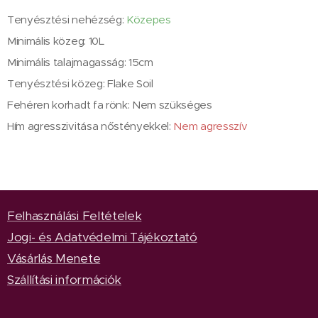
Tenyésztési nehézség:
Közepes
Minimális közeg: 10L
Minimális talajmagasság: 15cm
Tenyésztési közeg: Flake Soil
Fehéren korhadt fa rönk: Nem szükséges
Hím agresszivitása nőstényekkel:
Nem agresszív
Felhasználási Feltételek
Jogi- és Adatvédelmi Tájékoztató
Vásárlás Menete
Szállítási információk