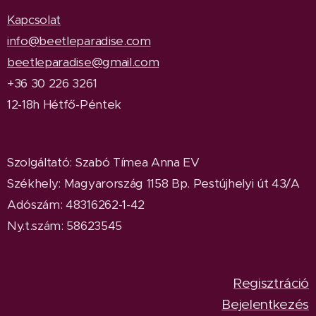
Kapcsolat
info@beetleparadise.com
beetleparadise@gmail.com
+36 30 226 3261
12-18h Hétfő-Péntek
Szolgáltató: Szabó Tímea Anna EV
Székhely: Magyarország 1158 Bp. Pestújhelyi út 43/A
Adószám: 48316262-1-42
Ny.t.szám: 58623545
Regisztráció
Bejelentkezés