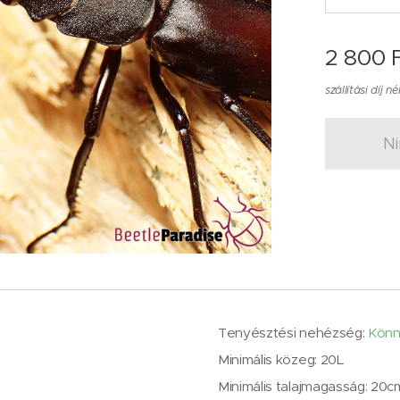
2 800
F
szállítási díj né
Ni
Tenyésztési nehézség:
Kön
Minimális közeg: 20L
Minimális talajmagasság: 20c