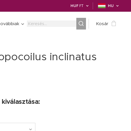
HUF
FT
HU
ovábbiak
Kosár
opocoilus inclinatus
 kiválasztása: