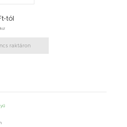
t
-tól
lkül
ncs raktáron
nyű
m