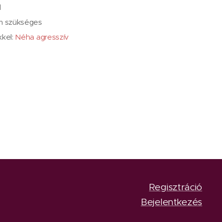
l
em szükséges
kkel:
Néha agresszív
Regisztráció
Bejelentkezés