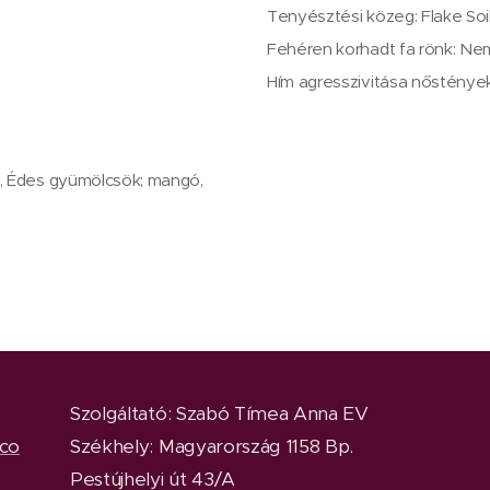
Tenyésztési közeg: Flake Soi
Fehéren korhadt fa rönk: N
Hím agresszivitása nősténye
rup, Édes gyümölcsök; mangó,
Szolgáltató: Szabó Tímea Anna EV
.co
Székhely: Magyarország 1158 Bp.
Pestújhelyi út 43/A