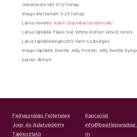
Generációs idő: 9-12 hónap
Imago élettartam 3-24 hónap
Lárva nevelés:
Külön (Kannibál tendenciák)
Lárva táplálék: Flake Soil, White Rotten Wood, Kinshi
Lárva táplálékkiegészítő: Nem szükséges
Imago táplálék: Beetle Jelly, Protein Jelly, Beetle Sy
banán, dinnye
Felhasználási Feltételek
Kapcsolat
Jogi- és Adatvédelmi
info@beetleparadise
Tájékoztató
m