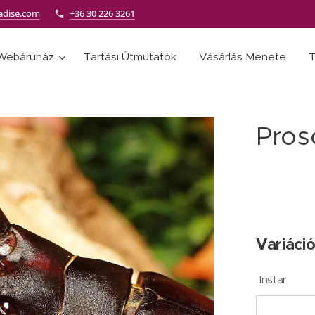
adise.com
+36 30 226 3261
Webáruház
Tartási Útmutatók
Vásárlás Menete
T
Pros
Variáció
Instar