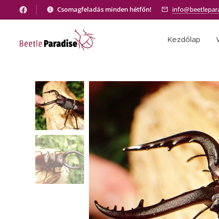
Csomagfeladás minden hétfőn!
info@beetlepar
Kezdőlap