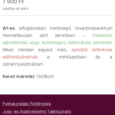
7 500
Ft
szállítási díj nélkül
A1-es
, kifogástalan minőségű rovarpreparátum
hermetikusan zárt keretben –
tökéletes
ajándéknak vagy különleges dekorációs elemnek
.
Mivel minden egyed más,
apróbb eltérések
előfordulhatnak
a mintázatban és a
színárnyalatokban.
Keret méretei:
13x18cm
Felhasználási Feltételek
Jogi- és Adatvédelmi Tájékoztató