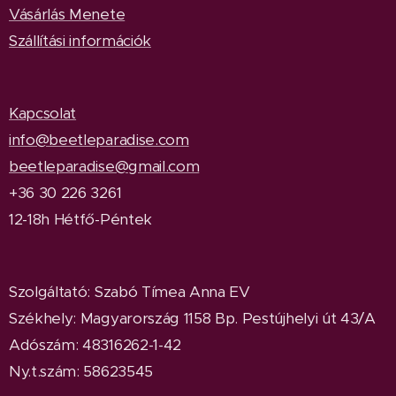
Vásárlás Menete
Szállítási információk
Kapcsolat
info@beetleparadise.com
beetleparadise@gmail.com
+36 30 226 3261
12-18h Hétfő-Péntek
Szolgáltató: Szabó Tímea Anna EV
Székhely: Magyarország 1158 Bp. Pestújhelyi út 43/A
Adószám: 48316262-1-42
Ny.t.szám: 58623545