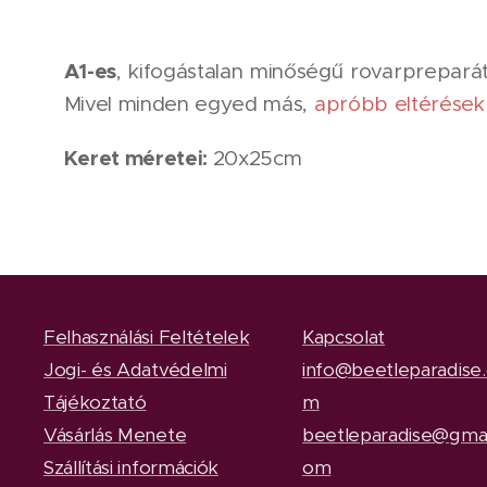
A1-es
, kifogástalan minőségű rovarprepar
Mivel minden egyed más,
apróbb eltérések
Keret méretei:
20x25cm
Felhasználási Feltételek
Kapcsolat
Jogi- és Adatvédelmi
info@beetleparadise
Tájékoztató
m
Vásárlás Menete
beetleparadise@gmai
Szállítási információk
om