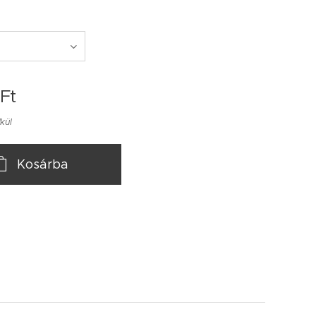
Ft
lkül
Kosárba