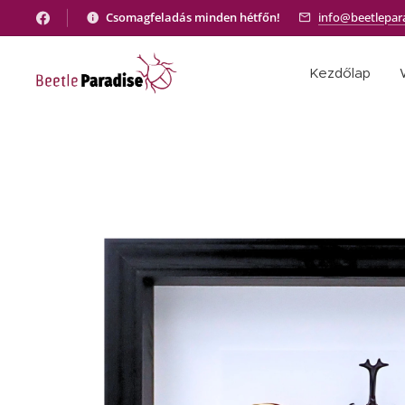
Csomagfeladás minden hétfőn!
info@beetlepar
Kezdőlap