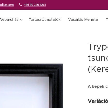
adise.com
+36 30 226 3261
Webáruház
Tartási Útmutatók
Vásárlás Menete
T
Tryp
tsun
(Ker
A képek cs
Variáció