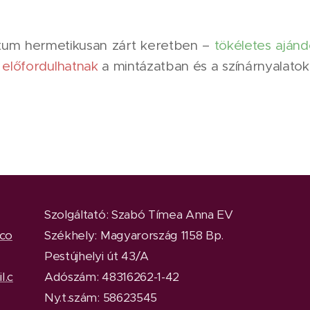
átum hermetikusan zárt keretben –
tökéletes aján
 előfordulhatnak
a mintázatban és a színárnyalatok
Szolgáltató: Szabó Tímea Anna EV
.co
Székhely: Magyarország 1158 Bp.
Pestújhelyi út 43/A
l.c
Adószám: 48316262-1-42
Ny.t.szám: 58623545