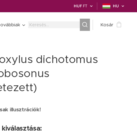
HUF
FT
HU
ovábbiak
Kosár
oxylus dichotomus
obosonus
etezett)
ak illusztrációk!
 kiválasztása: