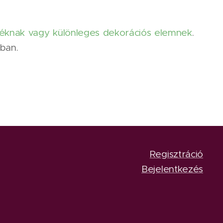
déknak vagy különleges dekorációs elemnek
.
ban.
Regisztráció
Bejelentkezés